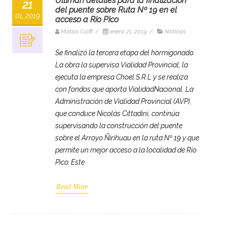
Ultiman detalles para la finalización
21
del puente sobre Ruta Nº 19 en el
01, 2019
acceso a Río Pico
Matias Cioffi
/
enero 21, 2019
/
Noticias
Se finalizó la tercera etapa del hormigonado.
La obra la supervisa Vialidad Provincial, la
ejecuta la empresa Choel S.R.L y se realiza
con fondos que aporta VialidadNacional. La
Administración de Vialidad Provincial (AVP),
que conduce Nicolás Cittadini, continúa
supervisando la construcción del puente
sobre el Arroyo Ñirihuau en la ruta Nº 19 y que
permite un mejor acceso a la localidad de Río
Pico. Este
Read More