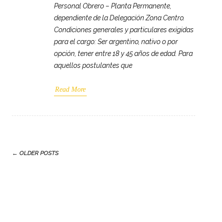
Personal Obrero – Planta Permanente,
dependiente de la Delegación Zona Centro.
Condiciones generales y particulares exigidas
para el cargo: Ser argentino, nativo o por
opción, tener entre 18 y 45 años de edad. Para
aquellos postulantes que
Read More
Post
←
OLDER POSTS
navigation
Search
for: