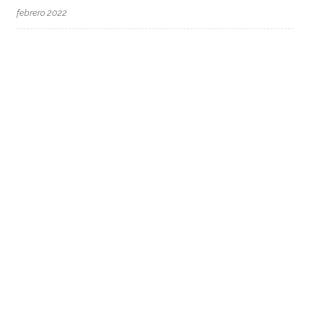
febrero 2022
enero 2022
diciembre 2021
octubre 2021
junio 2021
mayo 2021
abril 2021
marzo 2021
febrero 2021
enero 2021