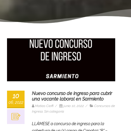
Nuevo concurso de ingreso para cubrir
10
una vacante laboral en Sarmiento
06, 2022
Matias Cioffi
/
junio 10, 2022
/
Concursos de
Ingreso
,
Sin categoría
LLÁMESE a concurso de ingreso para la
cobertura de un (1) cargo de Capataz “B” –