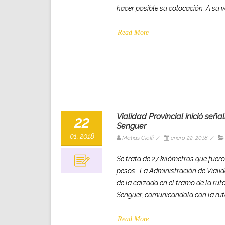
hacer posible su colocación. A su ve
Read More
Vialidad Provincial inició señ
22
Senguer
01, 2018
Matias Cioffi
/
enero 22, 2018
/
Se trata de 27 kilómetros que fue
pesos. La Administración de Vialid
de la calzada en el tramo de la rut
Senguer, comunicándola con la rut
Read More