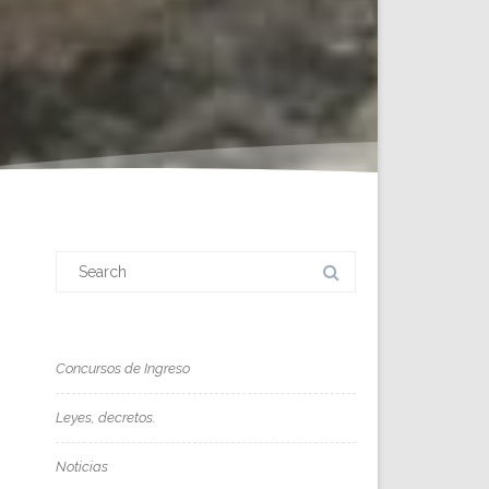
Search
for:
Concursos de Ingreso
Leyes, decretos.
Noticias