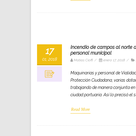
Incendio de campos al norte d
17
personal municipal
01, 2018
Matias Cioffi
/
enero 17, 2018
/
Maquinarias y personal de Vialidad 
Protección Ciudadana, varias dota
trabajando de manera conjunta en 
ciudad portuaria. Así lo precisó el
Read More