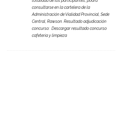
totalidad de los participantes, podrá
consultarse en la cartelera de la
Administración de Vialidad Provincial, Sede
Central, Rawson. Resultado adjudicación
concurso: Descargar resultado concurso
cafeteria y limpieza
Post
←
OLDER POSTS
navigation
Search
for:
Concursos de Ingreso