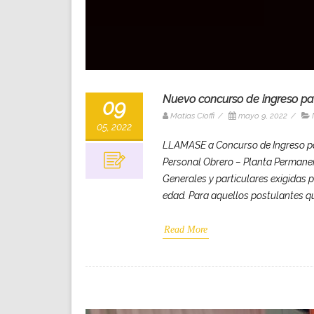
Nuevo concurso de ingreso pa
09
Matias Cioffi
/
mayo 9, 2022
/
05, 2022
LLAMASE a Concurso de Ingreso par
Personal Obrero – Planta Permanen
Generales y particulares exigidas pa
edad. Para aquellos postulantes q
Read More