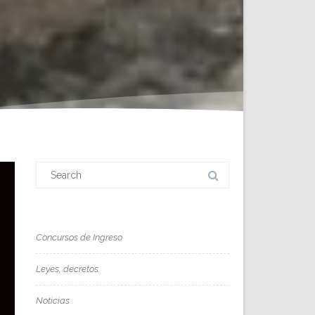
Search
for:
Concursos de Ingreso
Leyes, decretos.
Noticias