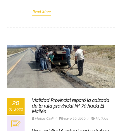
Read More
Vialidad Provincial reparó la calzada
20
de la ruta provincial Nº 70 hacia El
01, 2020
Maitén
Matias Cioffi
/
enero 20, 2020
/
Noticias
Una cuadrilla del sector de bacheo trabajó