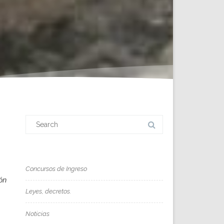
Search
for:
Concursos de Ingreso
ión
Leyes, decretos.
Noticias