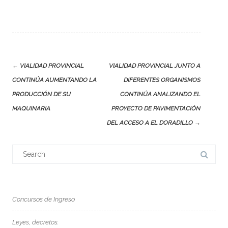
Post
←
VIALIDAD PROVINCIAL
VIALIDAD PROVINCIAL JUNTO A
navigation
CONTINÚA AUMENTANDO LA
DIFERENTES ORGANISMOS
PRODUCCIÓN DE SU
CONTINÚA ANALIZANDO EL
MAQUINARIA
PROYECTO DE PAVIMENTACIÓN
DEL ACCESO A EL DORADILLO
→
Search
for:
Concursos de Ingreso
Leyes, decretos.