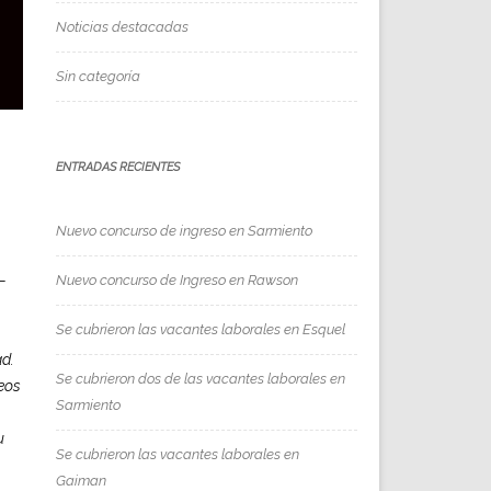
Noticias destacadas
Sin categoría
ENTRADAS RECIENTES
Nuevo concurso de ingreso en Sarmiento
–
Nuevo concurso de Ingreso en Rawson
Se cubrieron las vacantes laborales en Esquel
ad.
Se cubrieron dos de las vacantes laborales en
neos
Sarmiento
u
Se cubrieron las vacantes laborales en
Gaiman
,