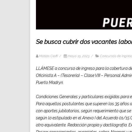
Se busca cubrir dos vacantes labo
Matias Cioffi
/
mayo 15, 2023
/
Concursos de Ingres
LLÁMESE a concurso de ingreso para la cobertura de un 
Oficinista A – (Tesorería) – Clase VIII – Personal Ad
Puerto Madryn.
Condiciones Generales y particulares exigidas para el
Para aquellos postulantes que superen los 35 años d
con aportes jubilatorios, según requerimiento que se
según lo estipulado en el Anexo I del Acuerdo 01/15 C
otro equivalente. Redacción propia y dactilografía. E
Poseer conocimientos especiales sobre Normas y pr