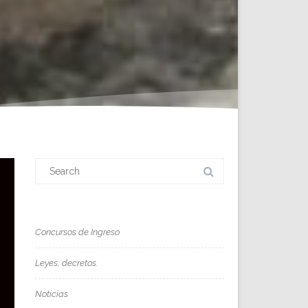
Search
for:
Concursos de Ingreso
Leyes, decretos.
Noticias