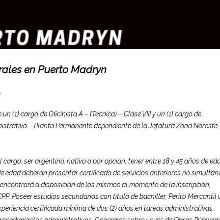
rales en Puerto Madryn
o
(1) cargo de Oficinista A – (Técnica) – Clase VIII y un (1) cargo de
ministrativo – Planta Permanente dependiente de la Jefatura Zona Noreste 
 cargo: ser argentino, nativo o por opción, tener entre 18 y 45 años de ed
e edad deberán presentar certificado de servicios anteriores no simultá
 encontrará a disposición de los mismos al momento de la inscripción,
PP. Poseer estudios secundarios con título de bachiller, Perito Mercantil 
xperiencia certificada mínima de dos (2) años en tareas administrativas.
ocedimientos administrativos. Generales sobre Leyes de Obras Públicas