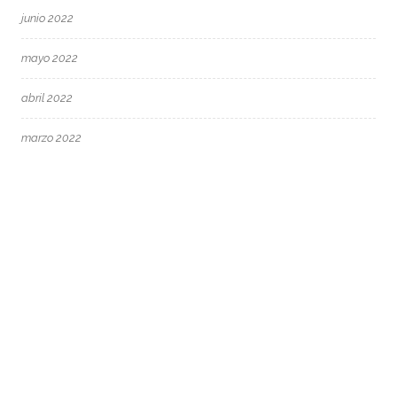
junio 2022
mayo 2022
abril 2022
marzo 2022
febrero 2022
enero 2022
diciembre 2021
octubre 2021
junio 2021
mayo 2021