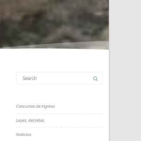
Search
for:
Concursos de Ingreso
Leyes, decretos.
Noticias