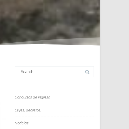
Search
for:
Concursos de Ingreso
Leyes, decretos.
Noticias