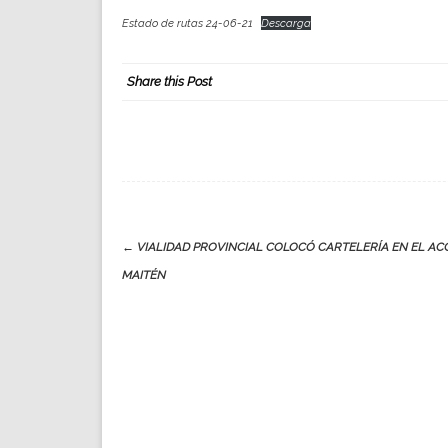
Estado de rutas 24-06-21
Descarga
Share this Post
Post
←
VIALIDAD PROVINCIAL COLOCÓ CARTELERÍA EN EL AC
navigation
MAITÉN