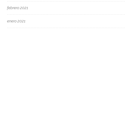
febrero 2021
enero 2021
diciembre 2020
noviembre 2020
septiembre 2020
agosto 2020
mayo 2020
marzo 2020
febrero 2020
enero 2020