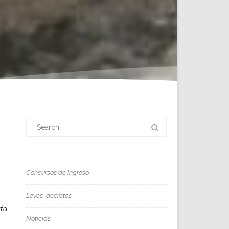
Search
for:
Concursos de Ingreso
Leyes, decretos.
uta
Noticias