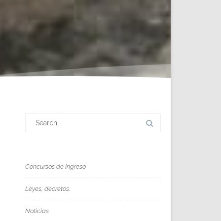
Search
for:
Concursos de Ingreso
Leyes, decretos.
Noticias