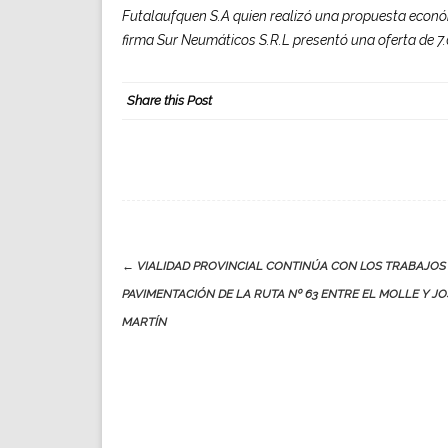
Futalaufquen S.A quien realizó una propuesta económi
firma Sur Neumáticos S.R.L presentó una oferta de 7.
Share this Post
Post
←
VIALIDAD PROVINCIAL CONTINÚA CON LOS TRABAJOS
navigation
PAVIMENTACIÓN DE LA RUTA Nº 63 ENTRE EL MOLLE Y JO
MARTÍN