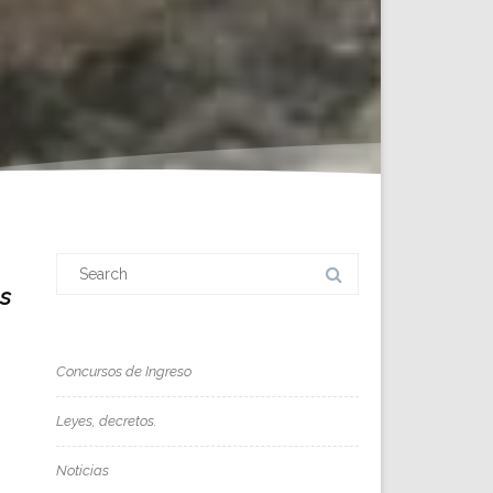
Search
for:
os
Concursos de Ingreso
Leyes, decretos.
Noticias