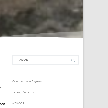
Search
for:
Concursos de Ingreso
y
Leyes, decretos.
Noticias
a en