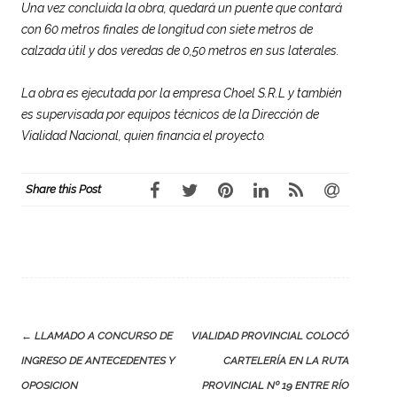
Una vez concluida la obra, quedará un puente que contará
con 60 metros finales de longitud con siete metros de
calzada útil y dos veredas de 0,50 metros en sus laterales.
La obra es ejecutada por la empresa Choel S.R.L y también
es supervisada por equipos técnicos de la Dirección de
Vialidad Nacional, quien financia el proyecto.
Share this Post
Post
←
LLAMADO A CONCURSO DE
VIALIDAD PROVINCIAL COLOCÓ
navigation
INGRESO DE ANTECEDENTES Y
CARTELERÍA EN LA RUTA
OPOSICION
PROVINCIAL Nº 19 ENTRE RÍO