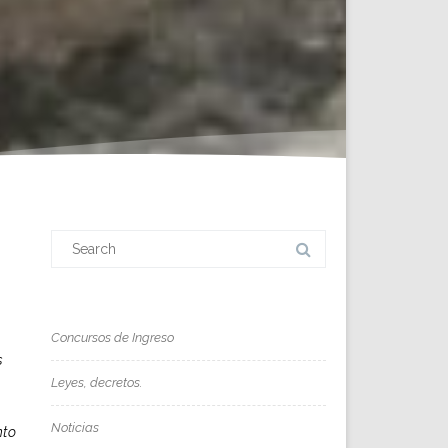
Search
for:
Concursos de Ingreso
s
Leyes, decretos.
Noticias
nto