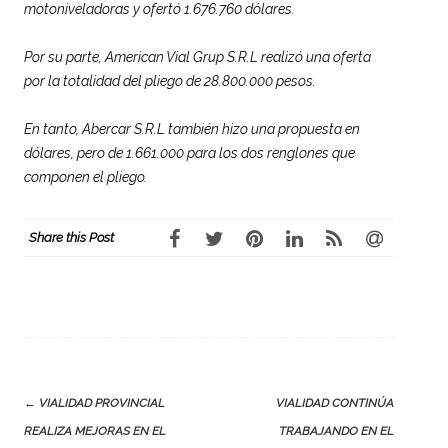
motoniveladoras y ofertó 1.676.760 dólares.
Por su parte, American Vial Grup S.R.L realizó una oferta
por la totalidad del pliego de 28.800.000 pesos.
En tanto, Abercar S.R.L también hizo una propuesta en
dólares, pero de 1.661.000 para los dos renglones que
componen el pliego.
Share this Post
Post
←
VIALIDAD PROVINCIAL
VIALIDAD CONTINÚA
navigation
REALIZA MEJORAS EN EL
TRABAJANDO EN EL