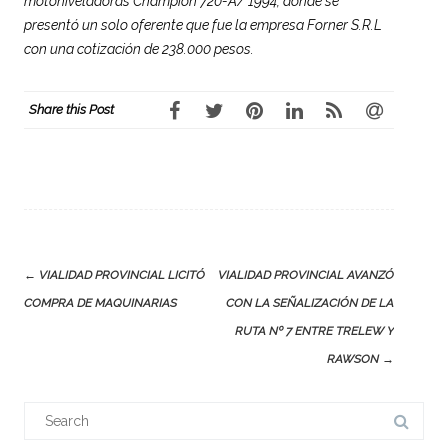
motoniveladoras Champion 720-A/ 1994, donde se
presentó un solo oferente que fue la empresa Forner S.R.L
con una cotización de 238.000 pesos.
Share this Post
Post
←
VIALIDAD PROVINCIAL LICITÓ
VIALIDAD PROVINCIAL AVANZÓ
navigation
COMPRA DE MAQUINARIAS
CON LA SEÑALIZACIÓN DE LA
RUTA Nº 7 ENTRE TRELEW Y
RAWSON
→
Search
for: