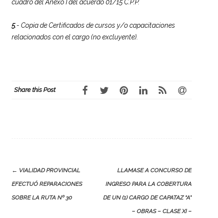
cuadro del Anexo I del acuerdo 01/15 C.P.P.
5
.- Copia de Certificados de cursos y/o capacitaciones
relacionados con el cargo (no excluyente).
Share this Post
Post
←
VIALIDAD PROVINCIAL
LLAMASE A CONCURSO DE
navigation
EFECTUÓ REPARACIONES
INGRESO PARA LA COBERTURA
SOBRE LA RUTA Nº 30
DE UN (1) CARGO DE CAPATAZ “A”
– OBRAS – CLASE XI –