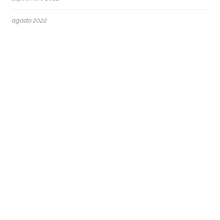
agosto 2022
junio 2022
mayo 2022
abril 2022
marzo 2022
febrero 2022
enero 2022
diciembre 2021
octubre 2021
junio 2021