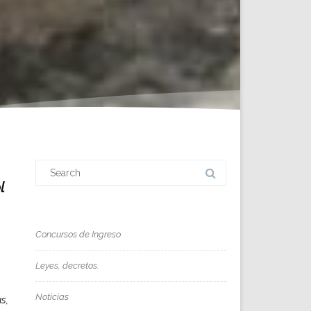
Search
for:
l
Concursos de Ingreso
Leyes, decretos.
Noticias
s,