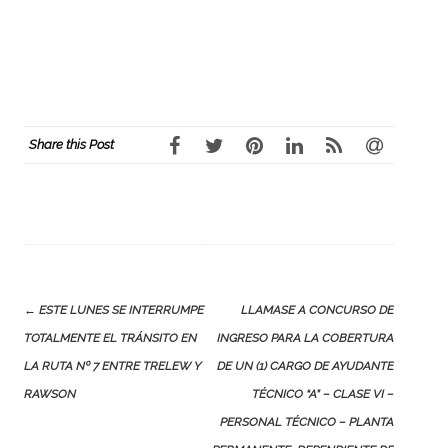
Share this Post
Post
←
ESTE LUNES SE INTERRUMPE
LLAMASE A CONCURSO DE
navigation
TOTALMENTE EL TRÁNSITO EN
INGRESO PARA LA COBERTURA
LA RUTA Nº 7 ENTRE TRELEW Y
DE UN (1) CARGO DE AYUDANTE
RAWSON
TÉCNICO “A” – CLASE VI –
PERSONAL TÉCNICO – PLANTA