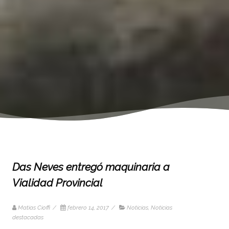
Das Neves entregó maquinaria a
Vialidad Provincial
Matias Cioffi
/
febrero 14, 2017
/
Noticias
,
Noticias
destacadas